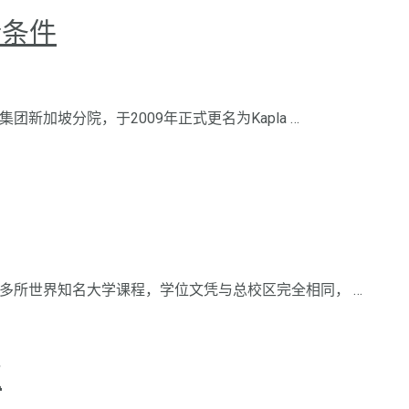
请条件
团新加坡分院，于2009年正式更名为Kapla …
读多所世界知名大学课程，学位文凭与总校区完全相同， …
证