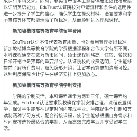
求拥有本科文凭。同时，非英语母语学生需提供雅思或托福成绩
以证明英语能力。EduTrust认证院校对申请流程和条件的透明性
进一步提升了学生的信心，确保学生在提交材料、语言要求和学
历审核等环节都能清晰了解标准，从而顺利进入理想课程。
新加坡楷博高等教育学院留学费用
EduTrust认证不仅代表教育质量，也对费用管理提出标准。
新加坡楷博高等教育学院的学费根据课程和合作大学有所不同，
本科课程通常在数万新币区间，硕士课程则略高。住宿、餐饮和
日常开销也是预算的重要部分。认证院校的收费透明，学生能够
提前了解所有费用，避免隐形开销，让留学预算更加清晰可控。
这种制度保障也让学生在经济安排上更加放心。
新加坡楷博高等教育学院学制安排
学院的学制灵活，本科课程通常为两到三年，硕士课程约一
年完成。EduTrust认证要求院校确保学制安排合理，课程设置科
学，保证学生能够在规定时间内完成学业。学院提供全日制和兼
读制两种学习方式，配合衔接课程，使学生能够根据自身需求和
时间安排选择最适合的学制，从而高效完成学业并享受留学生
活。