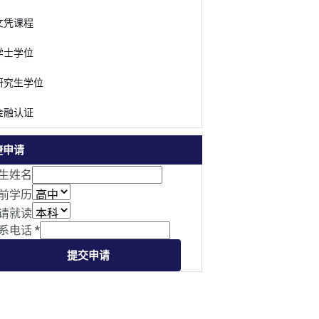
文凭课程
学士学位
研究生学位
金融认证
捷申请
生姓名
前学历
请就读
系电话
*
提交申请