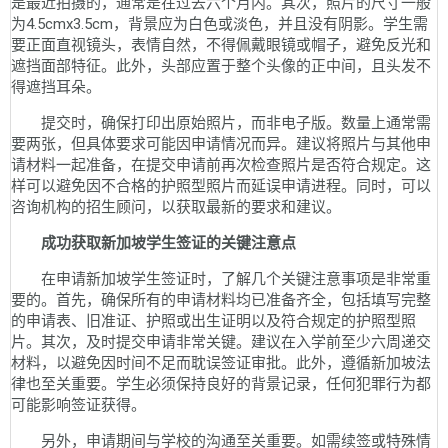
是最近拍摄的，通常是在过去六个月内。其次，照片的尺寸一般
为4.5cmx3.5cm，背景应为白色或淡色，并且没有阴影。学生需
要正面直视镜头，表情自然，不得佩戴眼镜或帽子，避免反光和
遮挡面部特征。此外，头部应置于整个头像的正中间，且头发不
得遮挡耳朵。
提交时，确保打印出原始照片，而非电子版。数量上通常需
要两张，但具体要求可能因申请情况而异。建议将照片与其他申
请材料一起准备，在提交申请前再次检查照片是否符合规定。这
样可以避免因不合格的护照型照片而延误申请进程。同时，可以
咨询机构的招生顾问，以获取最新的要求和建议。
成功获取新加坡学生签证的关键注意点
在申请新加坡学生签证时，了解几个关键注意事项是非常重
要的。首先，确保所有的申请材料均已准备齐全，包括填写完整
的申请表、旧准证、护照或出生证明以及符合规定的护照型照
片。其次，及时提交申请非常关键。建议在入学前至少六周递交
材料，以避免因时间不足而耽误签证审批。此外，遵循新加坡法
律也至关重要。学生必须保持良好的背景记录，任何犯罪行为都
可能影响签证获得。
另外，申请期间与学校的沟通至关重要。如需续签或特殊情