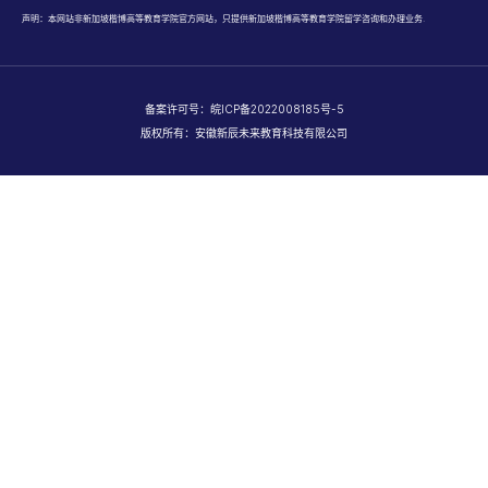
声明：本网站非新加坡楷博高等教育学院官方网站，只提供新加坡楷博高等教育学院留学咨询和办理业务.
备案许可号：
皖ICP备2022008185号-5
版权所有：安徽新辰未来教育科技有限公司