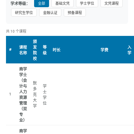
学术等级：
全部
基础文凭
学士学位
文凭课程
研究生学位
金融认证
预备课程
共 10 个课程
颁
课程
发
等
入
#
时长
学费
名称
院
级
学
校
商学
学士
（会
默
计与
学
多
人力
士
1
克
资源
学
大
管理
位
学
（双
专
业）
商学