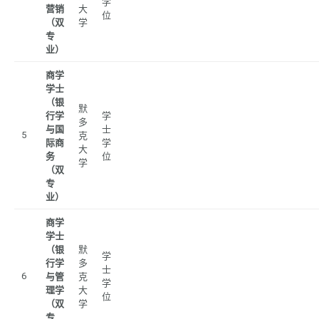
学
营销
大
位
（双
学
专
业）
商学
学士
（银
默
行学
学
多
与国
士
5
克
际商
学
大
务
位
学
（双
专
业）
商学
学士
（银
默
学
行学
多
士
6
与管
克
学
理学
大
位
（双
学
专