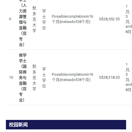
（人
1
默
力资
学
月,
多
Possiblecompletionin16
5
源管
士
9
S$28,552.55
克
个月(insteadof28个月)
月,
理与
学
大
and
金融
位
学
8月
（双
专
业）
商学
学士
1
（国
默
学
月,
际商
多
Possiblecompletionin16
5
士
10
S$28,318.20
务与
克
个月(insteadof28个月)
月,
学
金融
大
and
位
（双
学
8月
专
业）
校园新闻