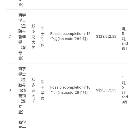
业）
商学
学士
1
（金
默
学
月,
融与
多
Possiblecompletionin16
5
士
7
S$28,552.55
管理
克
个月(insteadof28个月)
月,
学
学
大
and
位
（双
学
8月
专
业）
商学
学士
1
（金
默
学
月,
融与
多
Possiblecompletionin16
5
士
8
S$28,552.55
市场
克
个月(insteadof28个月)
月,
学
营销
大
and
位
（双
学
8月
专
业）
商学
学士