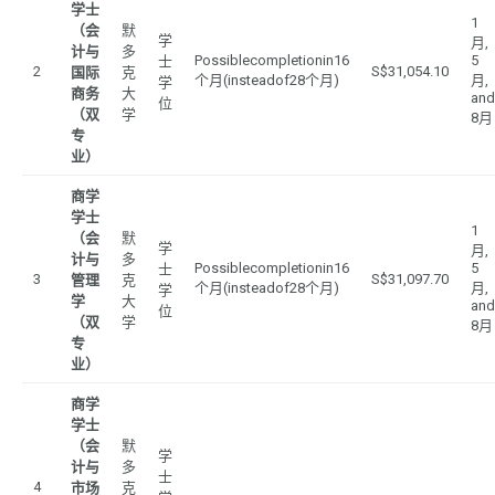
学士
1
（会
默
学
月,
计与
多
Possiblecompletionin16
5
士
2
S$31,054.10
国际
克
个月(insteadof28个月)
月,
学
商务
大
and
位
（双
学
8月
专
业）
商学
学士
1
（会
默
学
月,
计与
多
Possiblecompletionin16
5
士
3
S$31,097.70
管理
克
个月(insteadof28个月)
月,
学
学
大
and
位
（双
学
8月
专
业）
商学
学士
（会
默
学
计与
多
士
4
市场
克