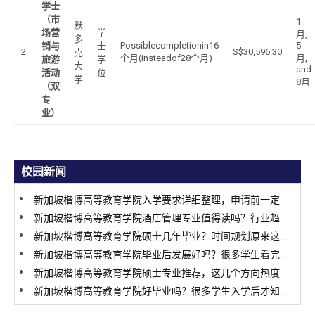
学士
（市
1
默
场营
学
月,
多
Possiblecompletionin16
5
销与
士
2
S$30,596.30
克
个月(insteadof28个月)
月,
旅游
学
大
and
活动
位
学
8月
（双
专
业）
校园新闻
新加坡楷博高等教育学院入学要求详细整理，申请前一定要提前了解
新加坡楷博高等教育学院酒店管理专业值得读吗？行业趋势变化太明显
新加坡楷博高等教育学院硕士几年毕业？时间规划原来这么关键
新加坡楷博高等教育学院毕业后发展好吗？很多学生看完才决定申请
新加坡楷博高等教育学院硕士专业推荐，这几个方向热度持续上涨
新加坡楷博高等教育学院好毕业吗？很多学生入学后才知道真实情况