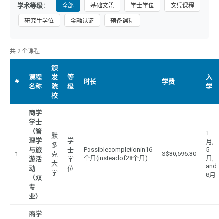
学术等级：
全部
基础文凭
学士学位
文凭课程
研究生学位
金融认证
预备课程
共 2 个课程
颁
课程
发
等
入
#
时长
学费
名称
院
级
学
校
商学
学士
（管
1
默
理学
学
月,
多
Possiblecompletionin16
5
与旅
士
1
S$30,596.30
克
个月(insteadof28个月)
月,
游活
学
大
and
动
位
学
8月
（双
专
业）
商学