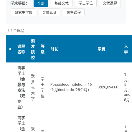
学术等级：
全部
基础文凭
学士学位
文凭课程
研究生学位
金融认证
预备课程
共 2 个课程
颁
课程
发
等
入
#
时长
学费
名称
院
级
学
校
商学
学士
1
默
（金
学
月,
多
Possiblecompletionin16
5
融与
士
1
S$26,094.60
克
个月(insteadof28个月)
月,
商法
学
大
and
（双
位
学
8月
专
业）
商学
学士
1
（金
默
学