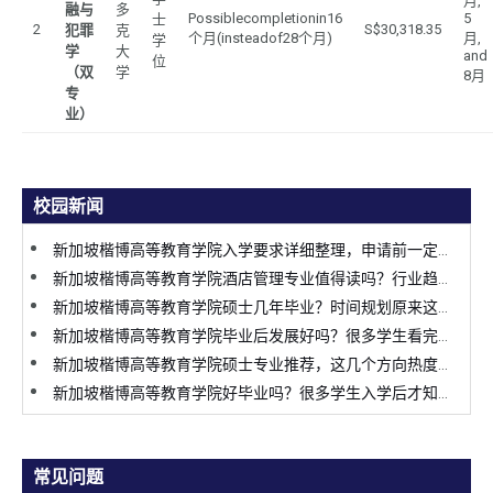
月,
融与
多
Possiblecompletionin16
5
士
2
S$30,318.35
犯罪
克
个月(insteadof28个月)
月,
学
学
大
and
位
（双
学
8月
专
业）
校园新闻
新加坡楷博高等教育学院入学要求详细整理，申请前一定要提前了解
新加坡楷博高等教育学院酒店管理专业值得读吗？行业趋势变化太明显
新加坡楷博高等教育学院硕士几年毕业？时间规划原来这么关键
新加坡楷博高等教育学院毕业后发展好吗？很多学生看完才决定申请
新加坡楷博高等教育学院硕士专业推荐，这几个方向热度持续上涨
新加坡楷博高等教育学院好毕业吗？很多学生入学后才知道真实情况
常见问题