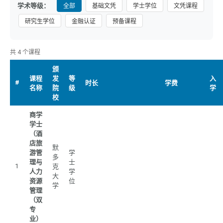
学术等级：
全部
基础文凭
学士学位
文凭课程
研究生学位
金融认证
预备课程
共 4 个课程
颁
课程
发
等
入
#
时长
学费
名称
院
级
学
校
商学
学士
（酒
店旅
默
游管
学
多
理与
士
1
克
人力
学
大
资源
位
学
管理
（双
专
业）