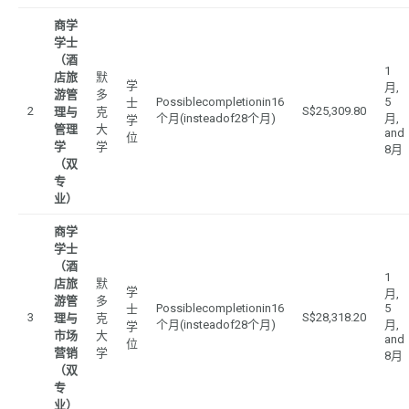
商学
学士
（酒
1
店旅
默
学
月,
游管
多
Possiblecompletionin16
5
士
2
S$25,309.80
理与
克
个月(insteadof28个月)
月,
学
管理
大
and
位
学
学
8月
（双
专
业）
商学
学士
（酒
1
店旅
默
学
月,
游管
多
Possiblecompletionin16
5
士
3
S$28,318.20
理与
克
个月(insteadof28个月)
月,
学
市场
大
and
位
营销
学
8月
（双
专
业）