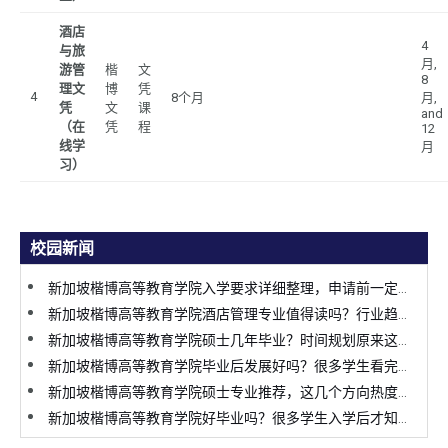
酒店
4
与旅
月,
游管
楷
文
8
理文
博
凭
4
8个月
月,
凭
文
课
and
（在
凭
程
12
线学
月
习）
校园新闻
新加坡楷博高等教育学院入学要求详细整理，申请前一定要提前了解
新加坡楷博高等教育学院酒店管理专业值得读吗？行业趋势变化太明显
新加坡楷博高等教育学院硕士几年毕业？时间规划原来这么关键
新加坡楷博高等教育学院毕业后发展好吗？很多学生看完才决定申请
新加坡楷博高等教育学院硕士专业推荐，这几个方向热度持续上涨
新加坡楷博高等教育学院好毕业吗？很多学生入学后才知道真实情况