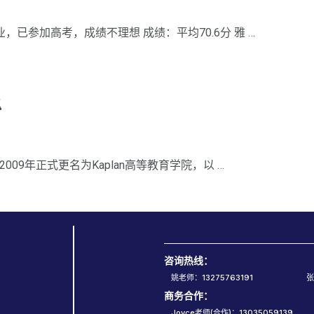
已参加高考，成绩不理想 成绩：平均70.6分 雅 …
程
09年正式更名为Kaplan高等教育学院，以 …
咨询热线：
姚老师：13275763191
张
商务合作：
Joyce老师(合作)：13035059139