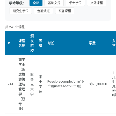
学术等级：
全部
基础文凭
学士学位
文凭课程
研究生学位
金融认证
预备课程
共 243 个课程
颁
课程
发
等
入
#
时长
学费
名称
院
级
学
校
商学
学士
（酒
1
店旅
默
学
月
游管
多
Possiblecompletionin16
5
士
241
S$25,309.80
理与
克
个月(insteadof28个月)
月
学
管理
大
an
位
学
学
8
（双
专
业）