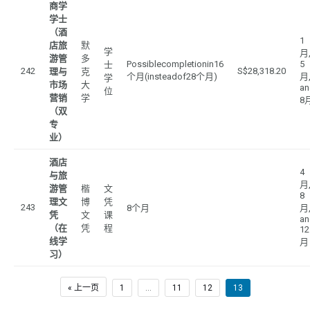
商学
学士
（酒
1
店旅
默
学
月
游管
多
Possiblecompletionin16
5
士
242
S$28,318.20
理与
克
个月(insteadof28个月)
月
学
市场
大
an
位
营销
学
8
（双
专
业）
酒店
4
与旅
月
游管
楷
文
8
理文
博
凭
243
8个月
月
凭
文
课
an
（在
凭
程
12
线学
月
习）
« 上一页
1
…
11
12
13